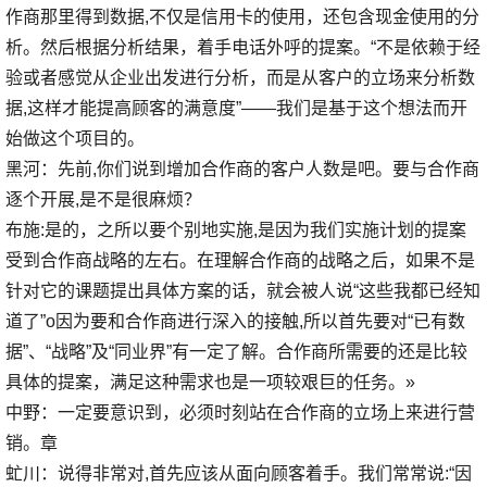
作商那里得到数据,不仅是信用卡的使用，还包含现金使用的分
析。然后根据分析结果，着手电话外呼的提案。“不是依赖于经
验或者感觉从企业出发进行分析，而是从客户的立场来分析数
据,这样才能提高顾客的满意度”——我们是基于这个想法而开
始做这个项目的。
黑河：先前,你们说到增加合作商的客户人数是吧。要与合作商
逐个开展,是不是很麻烦？
布施:是的，之所以要个别地实施,是因为我们实施计划的提案
受到合作商战略的左右。在理解合作商的战略之后，如果不是
针对它的课题提出具体方案的话，就会被人说“这些我都已经知
道了”o因为要和合作商进行深入的接触,所以首先要对“已有数
据”、“战略”及“同业界”有一定了解。合作商所需要的还是比较
具体的提案，满足这种需求也是一项较艰巨的任务。»
中野：一定要意识到，必须时刻站在合作商的立场上来进行营
销。章
虻川：说得非常对,首先应该从面向顾客着手。我们常常说:“因