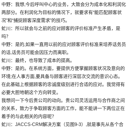
中野：我想,今后呼叫中心的业务，大致会分为成本化和利润化
两部分。在利润化为目标的情况下，就要求有“能匹配顾客状
况”和“捕捉顾客深度需求”的技巧。
虻川：所以就会与之前的应对顾客的评价标准产生矛盾，是
吗？
中野：是的,如果一直用以前的应对顾客评价标准来培养话务员
的话,话务员可能会因压力而离职。
虻川：最终，也导致了成本的提高。
中野：是的。在系统方面，要提供方便掌握顾客状况及意向的
环境;在人事方面,要具备与顾客进行深层次交流的意识心态。
在此基础上根据顾客的忠诚度级别进行合适的应对。我觉得有
必要大胆地朝这个方向转变。
我想问一下今后贵公司的动向。贵公司灵活运用与合作商之间
的关系，致力于争取顾客方面的工作，能不能讲一下两位正在
着手的与此相关的内容呢？
虻川：JACCS-CRM解决方案（见图9-3）,就是事先从各个合